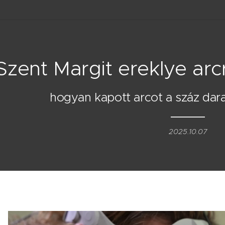
Szent Margit ereklye ar
hogyan kapott arcot a száz dar
2025.10.07