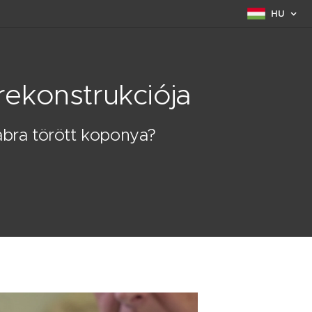
HU
crekonstrukciója
abra törött koponya?