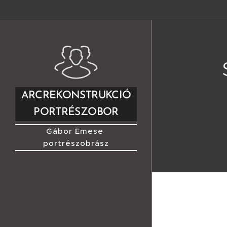
ARCREKONSTRUKCIÓ
PORTRÉSZOBOR
DOMBORMŰ
Gábor Emese
portrészobrász
DOMBORMŰVEK
lélekszobrász
arcrekonstrukció készítő
honlapja