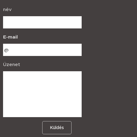
név
E-mail
Üzenet
Küldés